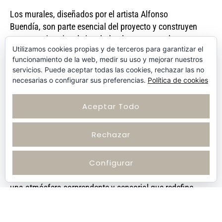
Los murales, diseñados por el artista Alfonso
Buendía, son parte esencial del proyecto y construyen
una narrativa visual vinculada al contexto y al
Utilizamos cookies propias y de terceros para garantizar el
concepto del centro de ocio. A lo largo del recorrido
funcionamiento de la web, medir su uso y mejorar nuestros
aparecen escenarios reconocibles de Sevilla,
servicios. Puede aceptar todas las cookies, rechazar las no
integrando el proyecto en su entorno cultural y
necesarias o configurar sus preferencias.
Política de cookies
urbano. La presencia de coches de Fórmula 1
refuerza la idea de velocidad asociada al karting,
Aceptar Todo
mientras que las figuras de golfistas conectan
directamente con la dinámica del juego.
Rechazar
En la zona de día, el entorno se desarrolla mediante
diseños creados digitalmente, aportando precisión
Configurar
gráfica y un lenguaje contemporáneo. En la zona
nocturna, las pinturas murales fluorescentes generan
una atmósfera sorprendente y sensorial que redefine
la percepción del espacio.
En resumen, Minigolf Karting Marineda transforma